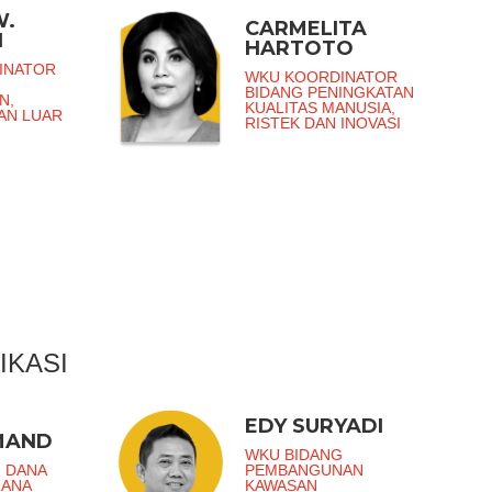
W.
CARMELITA
I
HARTOTO
INATOR
WKU KOORDINATOR
BIDANG PENINGKATAN
N,
KUALITAS MANUSIA,
DAN LUAR
RISTEK DAN INOVASI
IKASI
EDY SURYADI
MAND
WKU BIDANG
 DANA
PEMBANGUNAN
RANA
KAWASAN