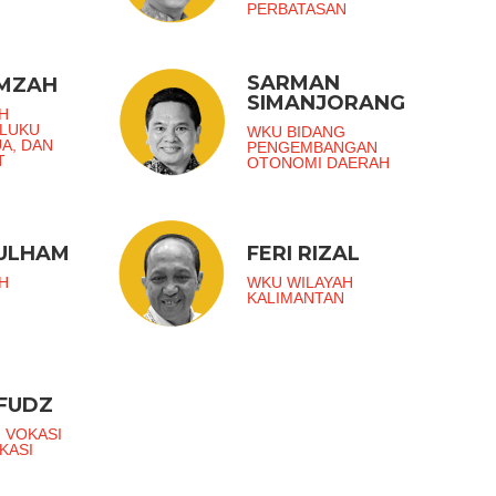
PERBATASAN
SARMAN
AMZAH
SIMANJORANG
H
ALUKU
WKU BIDANG
UA, DAN
PENGEMBANGAN
T
OTONOMI DAERAH
ZULHAM
FERI RIZAL
H
WKU WILAYAH
KALIMANTAN
FUDZ
 VOKASI
KASI